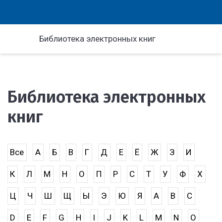
Библиотека электронных книг
Библиотека электронных
книг
Все
А
Б
В
Г
Д
Е
Ё
Ж
З
И
К
Л
М
Н
О
П
Р
С
Т
У
Ф
Х
Ц
Ч
Ш
Щ
Ы
Э
Ю
Я
A
B
C
D
E
F
G
H
I
J
K
L
M
N
O