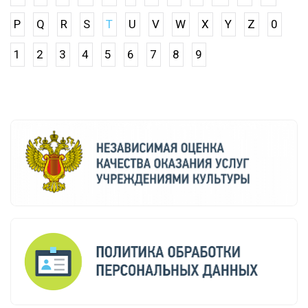
P
Q
R
S
T
U
V
W
X
Y
Z
0
1
2
3
4
5
6
7
8
9