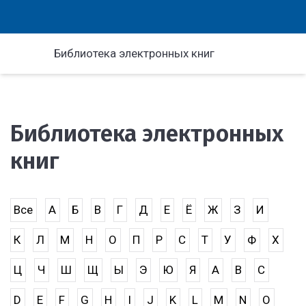
Библиотека электронных книг
Библиотека электронных
книг
Все
А
Б
В
Г
Д
Е
Ё
Ж
З
И
К
Л
М
Н
О
П
Р
С
Т
У
Ф
Х
Ц
Ч
Ш
Щ
Ы
Э
Ю
Я
A
B
C
D
E
F
G
H
I
J
K
L
M
N
O