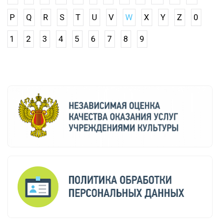
P
Q
R
S
T
U
V
W
X
Y
Z
0
1
2
3
4
5
6
7
8
9