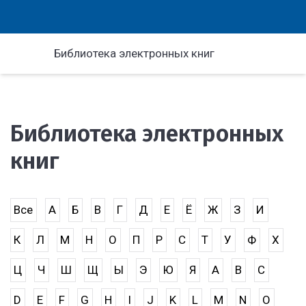
Библиотека электронных книг
Библиотека электронных
книг
Все
А
Б
В
Г
Д
Е
Ё
Ж
З
И
К
Л
М
Н
О
П
Р
С
Т
У
Ф
Х
Ц
Ч
Ш
Щ
Ы
Э
Ю
Я
A
B
C
D
E
F
G
H
I
J
K
L
M
N
O