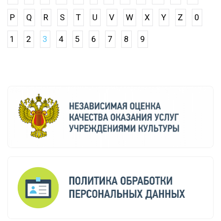
P
Q
R
S
T
U
V
W
X
Y
Z
0
1
2
3
4
5
6
7
8
9