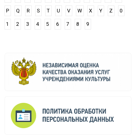
P
Q
R
S
T
U
V
W
X
Y
Z
0
1
2
3
4
5
6
7
8
9