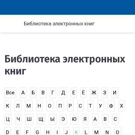
Библиотека электронных книг
Библиотека электронных
книг
Все
А
Б
В
Г
Д
Е
Ё
Ж
З
И
К
Л
М
Н
О
П
Р
С
Т
У
Ф
Х
Ц
Ч
Ш
Щ
Ы
Э
Ю
Я
A
B
C
D
E
F
G
H
I
J
K
L
M
N
O