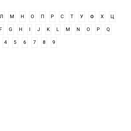
Л
М
Н
О
П
Р
С
Т
У
Ф
Х
Ц
F
G
H
I
J
K
L
M
N
O
P
Q
4
5
6
7
8
9