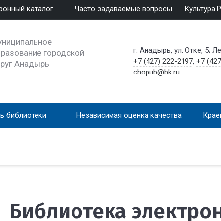
ронный каталог
Часто задаваемые вопросы
Культура.
униципальное
г. Анадырь, ул. Отке, 5; Л
разование городской
+7 (427) 222-2197
,
+7 (427
круг Анадырь
chopub@bk.ru
ь библиотеки
Независимая оценка качества
Крае
Библиотека электро