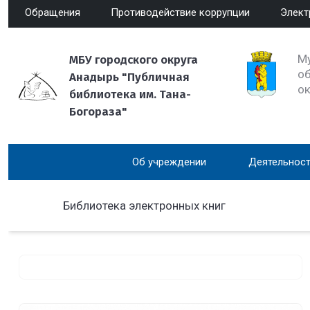
Обращения
Противодействие коррупции
Элект
М
МБУ городского округа
об
Анадырь "Публичная
о
библиотека им. Тана-
Богораза"
Об учреждении
Деятельност
Библиотека электронных книг