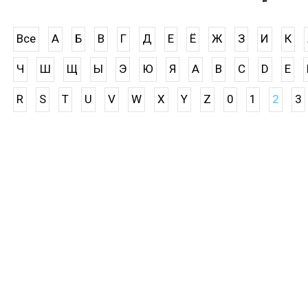
Все
А
Б
В
Г
Д
Е
Ё
Ж
З
И
К
Ч
Ш
Щ
Ы
Э
Ю
Я
A
B
C
D
E
R
S
T
U
V
W
X
Y
Z
0
1
2
3