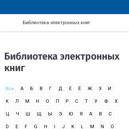
Библиотека электронных книг
Библиотека электронных
книг
Все
А
Б
В
Г
Д
Е
Ё
Ж
З
И
К
Л
М
Н
О
П
Р
С
Т
У
Ф
Х
Ц
Ч
Ш
Щ
Ы
Э
Ю
Я
A
B
C
D
E
F
G
H
I
J
K
L
M
N
O