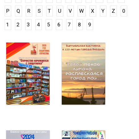
P
Q
R
S
T
U
V
W
X
Y
Z
0
1
2
3
4
5
6
7
8
9