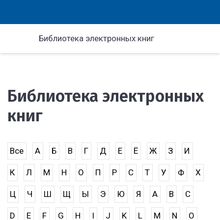
Библиотека электронных книг
Библиотека электронных
книг
Все
А
Б
В
Г
Д
Е
Ё
Ж
З
И
К
Л
М
Н
О
П
Р
С
Т
У
Ф
Х
Ц
Ч
Ш
Щ
Ы
Э
Ю
Я
A
B
C
D
E
F
G
H
I
J
K
L
M
N
O