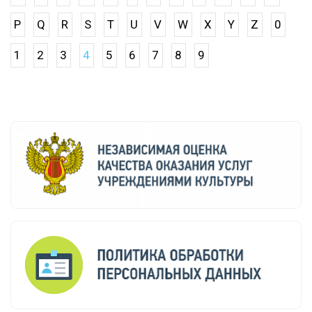
P
Q
R
S
T
U
V
W
X
Y
Z
0
1
2
3
4
5
6
7
8
9