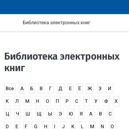
Библиотека электронных книг
Библиотека электронных
книг
Все
А
Б
В
Г
Д
Е
Ё
Ж
З
И
К
Л
М
Н
О
П
Р
С
Т
У
Ф
Х
Ц
Ч
Ш
Щ
Ы
Э
Ю
Я
A
B
C
D
E
F
G
H
I
J
K
L
M
N
O