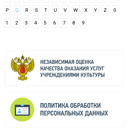
P
Q
R
S
T
U
V
W
X
Y
Z
0
1
2
3
4
5
6
7
8
9