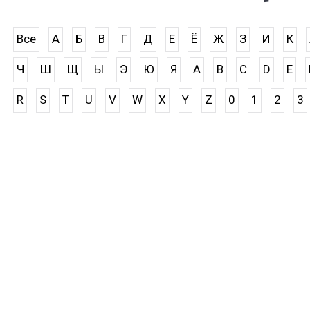
Все
А
Б
В
Г
Д
Е
Ё
Ж
З
И
К
Ч
Ш
Щ
Ы
Э
Ю
Я
A
B
C
D
E
R
S
T
U
V
W
X
Y
Z
0
1
2
3