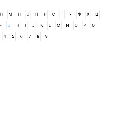
Л
М
Н
О
П
Р
С
Т
У
Ф
Х
Ц
F
G
H
I
J
K
L
M
N
O
P
Q
4
5
6
7
8
9