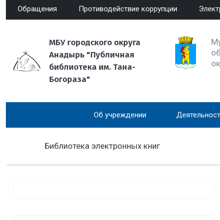
Обращения
Противодействие коррупции
Элект
М
МБУ городского округа
об
Анадырь "Публичная
о
библиотека им. Тана-
Богораза"
Об учреждении
Деятельност
Библиотека электронных книг