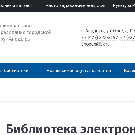
ронный каталог
Часто задаваемые вопросы
Культура.
униципальное
г. Анадырь, ул. Отке, 5; Л
разование городской
+7 (427) 222-2197
,
+7 (427
круг Анадырь
chopub@bk.ru
ь библиотеки
Независимая оценка качества
Крае
Библиотека электро