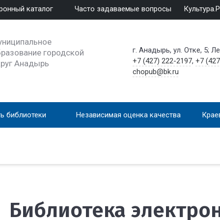
ронный каталог
Часто задаваемые вопросы
Культура.
униципальное
г. Анадырь, ул. Отке, 5; Л
разование городской
+7 (427) 222-2197
,
+7 (427
круг Анадырь
chopub@bk.ru
ь библиотеки
Независимая оценка качества
Крае
Библиотека электро