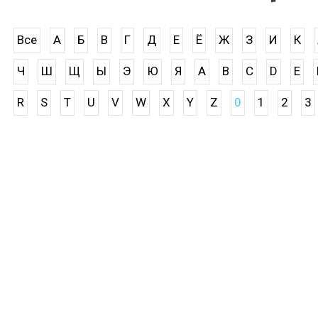
Все
А
Б
В
Г
Д
Е
Ё
Ж
З
И
К
Ч
Ш
Щ
Ы
Э
Ю
Я
A
B
C
D
E
R
S
T
U
V
W
X
Y
Z
0
1
2
3