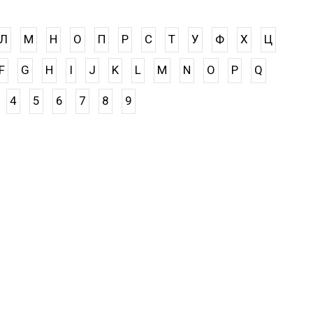
Л
М
Н
О
П
Р
С
Т
У
Ф
Х
Ц
F
G
H
I
J
K
L
M
N
O
P
Q
4
5
6
7
8
9