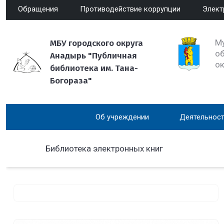
Обращения
Противодействие коррупции
Элект
М
МБУ городского округа
об
Анадырь "Публичная
о
библиотека им. Тана-
Богораза"
Об учреждении
Деятельност
Библиотека электронных книг