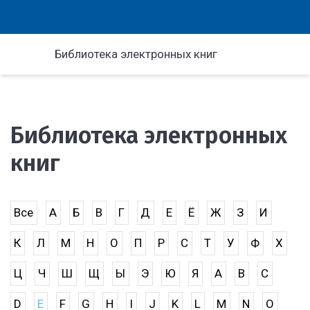
Библиотека электронных книг
Библиотека электронных
книг
Все
А
Б
В
Г
Д
Е
Ё
Ж
З
И
К
Л
М
Н
О
П
Р
С
Т
У
Ф
Х
Ц
Ч
Ш
Щ
Ы
Э
Ю
Я
A
B
C
D
E
F
G
H
I
J
K
L
M
N
O