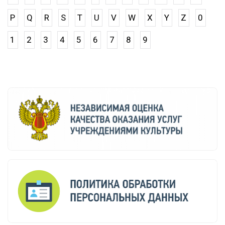
P
Q
R
S
T
U
V
W
X
Y
Z
0
1
2
3
4
5
6
7
8
9