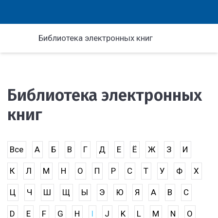
Библиотека электронных книг
Библиотека электронных
книг
Все
А
Б
В
Г
Д
Е
Ё
Ж
З
И
К
Л
М
Н
О
П
Р
С
Т
У
Ф
Х
Ц
Ч
Ш
Щ
Ы
Э
Ю
Я
A
B
C
D
E
F
G
H
I
J
K
L
M
N
O