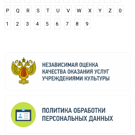
P
Q
R
S
T
U
V
W
X
Y
Z
0
1
2
3
4
5
6
7
8
9