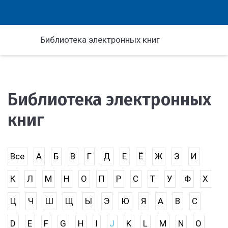
Библиотека электронных книг
Библиотека электронных
книг
Все
А
Б
В
Г
Д
Е
Ё
Ж
З
И
К
Л
М
Н
О
П
Р
С
Т
У
Ф
Х
Ц
Ч
Ш
Щ
Ы
Э
Ю
Я
A
B
C
D
E
F
G
H
I
J
K
L
M
N
O