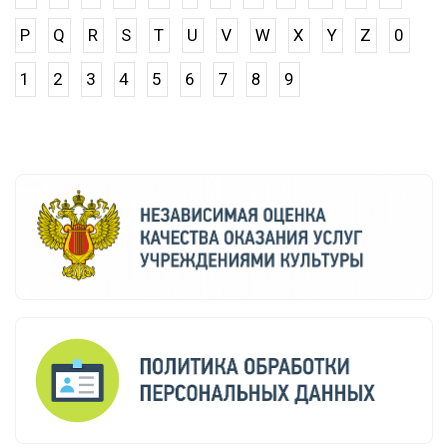
P
Q
R
S
T
U
V
W
X
Y
Z
0
1
2
3
4
5
6
7
8
9