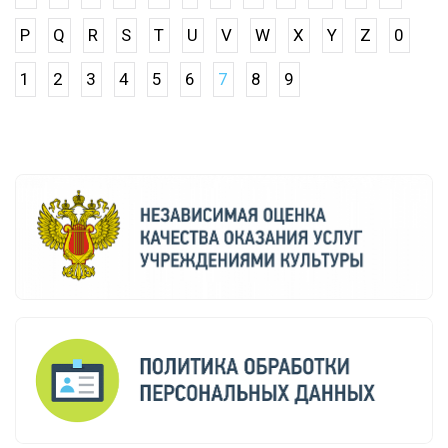
P
Q
R
S
T
U
V
W
X
Y
Z
0
1
2
3
4
5
6
7
8
9