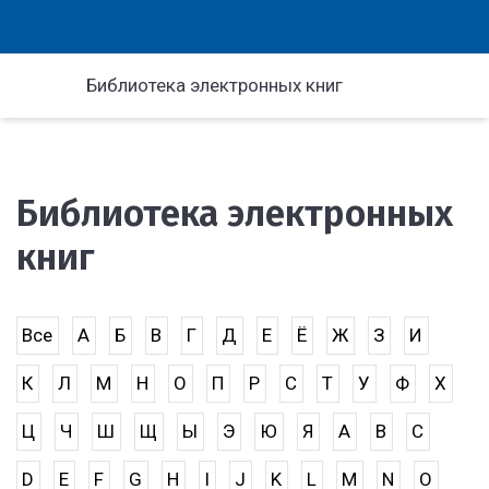
Библиотека электронных книг
Библиотека электронных
книг
Все
А
Б
В
Г
Д
Е
Ё
Ж
З
И
К
Л
М
Н
О
П
Р
С
Т
У
Ф
Х
Ц
Ч
Ш
Щ
Ы
Э
Ю
Я
A
B
C
D
E
F
G
H
I
J
K
L
M
N
O