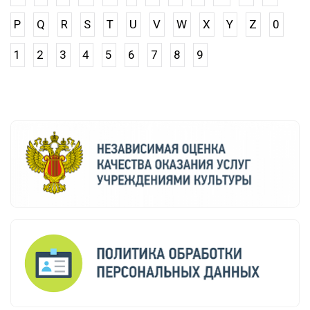
P
Q
R
S
T
U
V
W
X
Y
Z
0
1
2
3
4
5
6
7
8
9