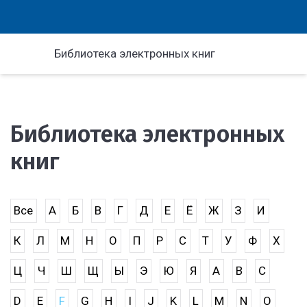
Библиотека электронных книг
Библиотека электронных
книг
Все
А
Б
В
Г
Д
Е
Ё
Ж
З
И
К
Л
М
Н
О
П
Р
С
Т
У
Ф
Х
Ц
Ч
Ш
Щ
Ы
Э
Ю
Я
A
B
C
D
E
F
G
H
I
J
K
L
M
N
O