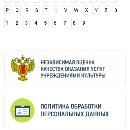
P
Q
R
S
T
U
V
W
X
Y
Z
0
1
2
3
4
5
6
7
8
9