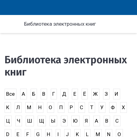
Библиотека электронных книг
Библиотека электронных
книг
Все
А
Б
В
Г
Д
Е
Ё
Ж
З
И
К
Л
М
Н
О
П
Р
С
Т
У
Ф
Х
Ц
Ч
Ш
Щ
Ы
Э
Ю
Я
A
B
C
D
E
F
G
H
I
J
K
L
M
N
O