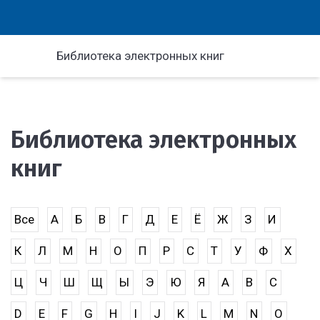
Библиотека электронных книг
Библиотека электронных
книг
Все
А
Б
В
Г
Д
Е
Ё
Ж
З
И
К
Л
М
Н
О
П
Р
С
Т
У
Ф
Х
Ц
Ч
Ш
Щ
Ы
Э
Ю
Я
A
B
C
D
E
F
G
H
I
J
K
L
M
N
O