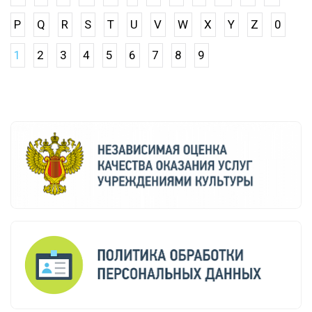
P
Q
R
S
T
U
V
W
X
Y
Z
0
1
2
3
4
5
6
7
8
9