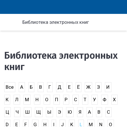
Библиотека электронных книг
Библиотека электронных
книг
Все
А
Б
В
Г
Д
Е
Ё
Ж
З
И
К
Л
М
Н
О
П
Р
С
Т
У
Ф
Х
Ц
Ч
Ш
Щ
Ы
Э
Ю
Я
A
B
C
D
E
F
G
H
I
J
K
L
M
N
O