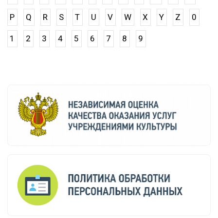
P
Q
R
S
T
U
V
W
X
Y
Z
0
1
2
3
4
5
6
7
8
9