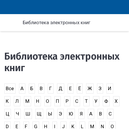
Библиотека электронных книг
Библиотека электронных
книг
Все
А
Б
В
Г
Д
Е
Ё
Ж
З
И
К
Л
М
Н
О
П
Р
С
Т
У
Ф
Х
Ц
Ч
Ш
Щ
Ы
Э
Ю
Я
A
B
C
D
E
F
G
H
I
J
K
L
M
N
O