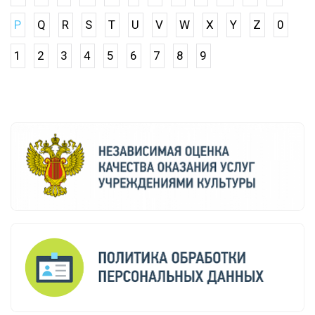
P
Q
R
S
T
U
V
W
X
Y
Z
0
1
2
3
4
5
6
7
8
9