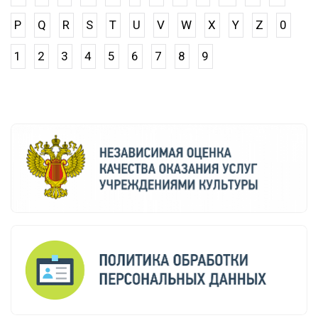
P
Q
R
S
T
U
V
W
X
Y
Z
0
1
2
3
4
5
6
7
8
9