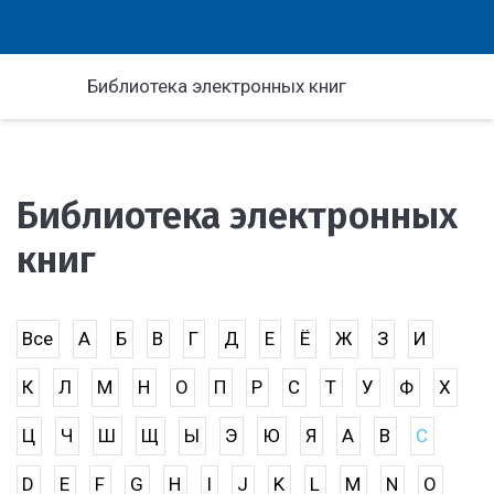
Библиотека электронных книг
Библиотека электронных
книг
Все
А
Б
В
Г
Д
Е
Ё
Ж
З
И
К
Л
М
Н
О
П
Р
С
Т
У
Ф
Х
Ц
Ч
Ш
Щ
Ы
Э
Ю
Я
A
B
C
D
E
F
G
H
I
J
K
L
M
N
O