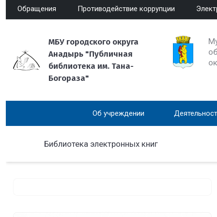
Обращения
Противодействие коррупции
Элект
М
МБУ городского округа
об
Анадырь "Публичная
о
библиотека им. Тана-
Богораза"
Об учреждении
Деятельност
Библиотека электронных книг