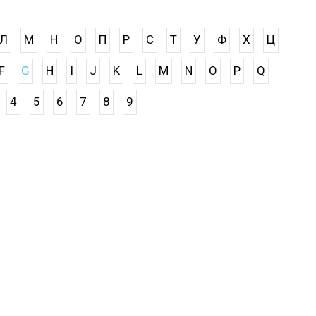
Л
М
Н
О
П
Р
С
Т
У
Ф
Х
Ц
F
G
H
I
J
K
L
M
N
O
P
Q
4
5
6
7
8
9