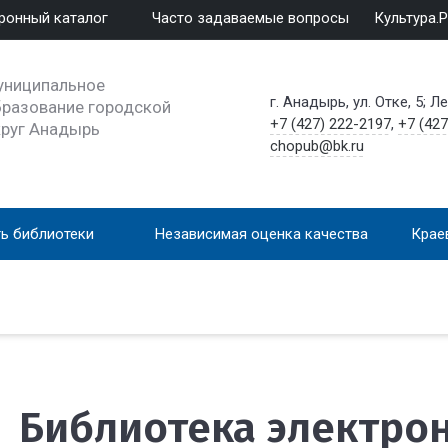
ронный каталог
Часто задаваемые вопросы
Культура.
униципальное
г. Анадырь, ул. Отке, 5; Л
разование городской
+7 (427) 222-2197
,
+7 (427
круг Анадырь
chopub@bk.ru
ь библиотеки
Независимая оценка качества
Крае
Библиотека электро