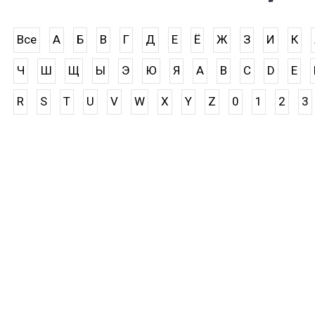
Все
А
Б
В
Г
Д
Е
Ё
Ж
З
И
К
Ч
Ш
Щ
Ы
Э
Ю
Я
A
B
C
D
E
R
S
T
U
V
W
X
Y
Z
0
1
2
3