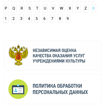
P
Q
R
S
T
U
V
W
X
Y
Z
0
1
2
3
4
5
6
7
8
9