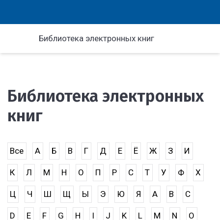
Библиотека электронных книг
Библиотека электронных
книг
Все
А
Б
В
Г
Д
Е
Ё
Ж
З
И
К
Л
М
Н
О
П
Р
С
Т
У
Ф
Х
Ц
Ч
Ш
Щ
Ы
Э
Ю
Я
A
B
C
D
E
F
G
H
I
J
K
L
M
N
O