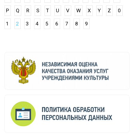
P
Q
R
S
T
U
V
W
X
Y
Z
0
1
2
3
4
5
6
7
8
9