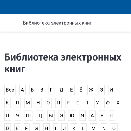
Библиотека электронных книг
Библиотека электронных
книг
Все
А
Б
В
Г
Д
Е
Ё
Ж
З
И
К
Л
М
Н
О
П
Р
С
Т
У
Ф
Х
Ц
Ч
Ш
Щ
Ы
Э
Ю
Я
A
B
C
D
E
F
G
H
I
J
K
L
M
N
O