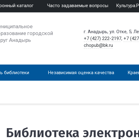
ронный каталог
Часто задаваемые вопросы
Культура.
униципальное
г. Анадырь, ул. Отке, 5; Л
разование городской
+7 (427) 222-2197
,
+7 (427
круг Анадырь
chopub@bk.ru
ь библиотеки
Независимая оценка качества
Крае
Библиотека электро