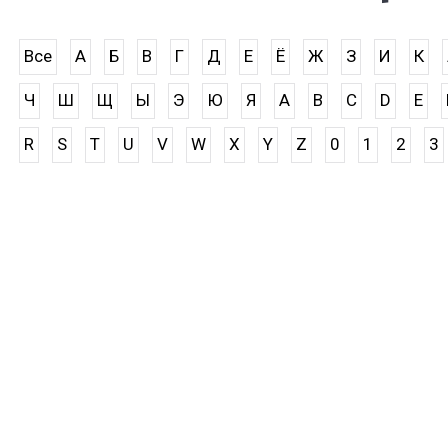
Все
А
Б
В
Г
Д
Е
Ё
Ж
З
И
К
Ч
Ш
Щ
Ы
Э
Ю
Я
A
B
C
D
E
R
S
T
U
V
W
X
Y
Z
0
1
2
3