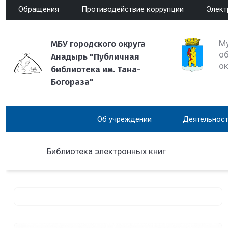
Обращения
Противодействие коррупции
Элект
М
МБУ городского округа
об
Анадырь "Публичная
о
библиотека им. Тана-
Богораза"
Об учреждении
Деятельност
Библиотека электронных книг