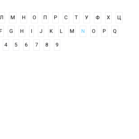
Л
М
Н
О
П
Р
С
Т
У
Ф
Х
Ц
F
G
H
I
J
K
L
M
N
O
P
Q
4
5
6
7
8
9