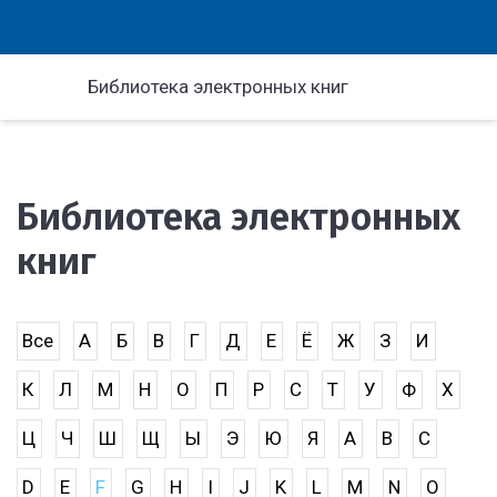
Библиотека электронных книг
Библиотека электронных
книг
Все
А
Б
В
Г
Д
Е
Ё
Ж
З
И
К
Л
М
Н
О
П
Р
С
Т
У
Ф
Х
Ц
Ч
Ш
Щ
Ы
Э
Ю
Я
A
B
C
D
E
F
G
H
I
J
K
L
M
N
O