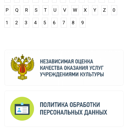
P
Q
R
S
T
U
V
W
X
Y
Z
0
1
2
3
4
5
6
7
8
9