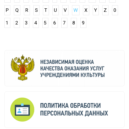
P
Q
R
S
T
U
V
W
X
Y
Z
0
1
2
3
4
5
6
7
8
9