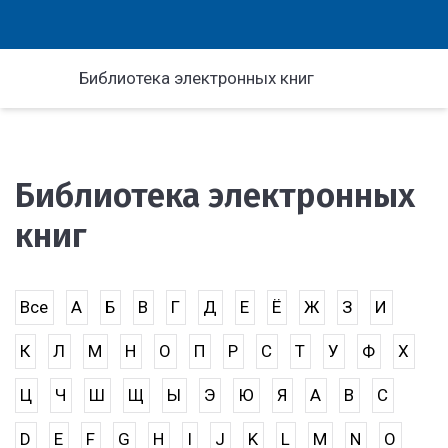
Библиотека электронных книг
Библиотека электронных
книг
Все
А
Б
В
Г
Д
Е
Ё
Ж
З
И
К
Л
М
Н
О
П
Р
С
Т
У
Ф
Х
Ц
Ч
Ш
Щ
Ы
Э
Ю
Я
A
B
C
D
E
F
G
H
I
J
K
L
M
N
O