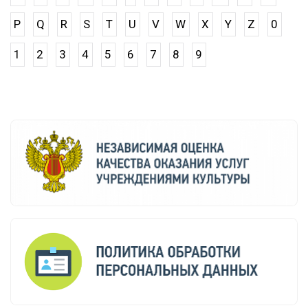
P
Q
R
S
T
U
V
W
X
Y
Z
0
1
2
3
4
5
6
7
8
9