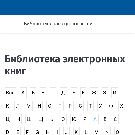
Библиотека электронных книг
Библиотека электронных
книг
Все
А
Б
В
Г
Д
Е
Ё
Ж
З
И
К
Л
М
Н
О
П
Р
С
Т
У
Ф
Х
Ц
Ч
Ш
Щ
Ы
Э
Ю
Я
A
B
C
D
E
F
G
H
I
J
K
L
M
N
O