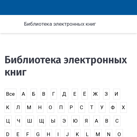
Библиотека электронных книг
Библиотека электронных
книг
Все
А
Б
В
Г
Д
Е
Ё
Ж
З
И
К
Л
М
Н
О
П
Р
С
Т
У
Ф
Х
Ц
Ч
Ш
Щ
Ы
Э
Ю
Я
A
B
C
D
E
F
G
H
I
J
K
L
M
N
O