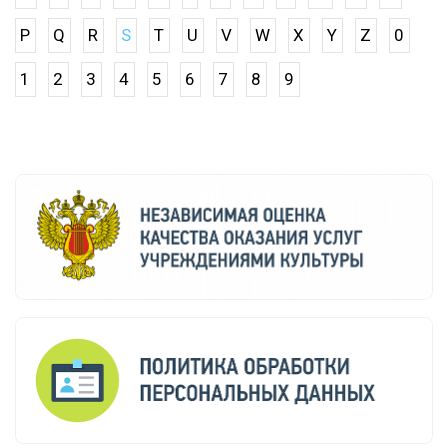
P
Q
R
S
T
U
V
W
X
Y
Z
0
1
2
3
4
5
6
7
8
9