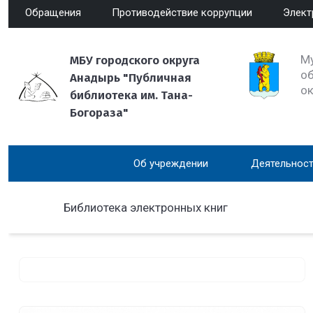
Обращения
Противодействие коррупции
Элект
М
МБУ городского округа
об
Анадырь "Публичная
о
библиотека им. Тана-
Богораза"
Об учреждении
Деятельност
Библиотека электронных книг