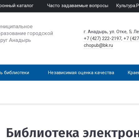
ронный каталог
Часто задаваемые вопросы
Культура.
униципальное
г. Анадырь, ул. Отке, 5; Л
разование городской
+7 (427) 222-2197
,
+7 (427
круг Анадырь
chopub@bk.ru
ь библиотеки
Независимая оценка качества
Крае
Библиотека электро