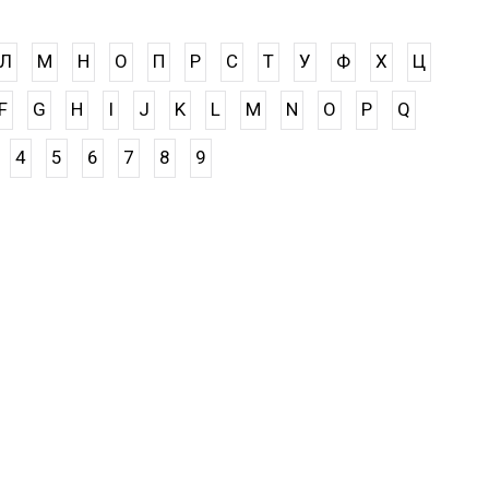
Л
М
Н
О
П
Р
С
Т
У
Ф
Х
Ц
F
G
H
I
J
K
L
M
N
O
P
Q
4
5
6
7
8
9