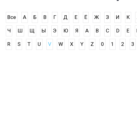
Все
А
Б
В
Г
Д
Е
Ё
Ж
З
И
К
Ч
Ш
Щ
Ы
Э
Ю
Я
A
B
C
D
E
R
S
T
U
V
W
X
Y
Z
0
1
2
3