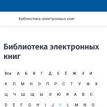
Библиотека электронных книг
Библиотека электронных
книг
Все
А
Б
В
Г
Д
Е
Ё
Ж
З
И
К
Л
М
Н
О
П
Р
С
Т
У
Ф
Х
Ц
Ч
Ш
Щ
Ы
Э
Ю
Я
A
B
C
D
E
F
G
H
I
J
K
L
M
N
O