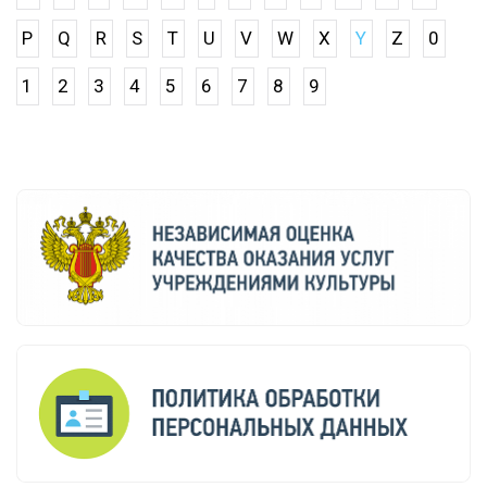
P
Q
R
S
T
U
V
W
X
Y
Z
0
1
2
3
4
5
6
7
8
9