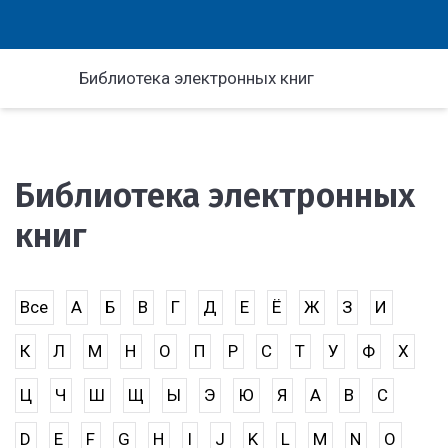
Библиотека электронных книг
Библиотека электронных
книг
Все
А
Б
В
Г
Д
Е
Ё
Ж
З
И
К
Л
М
Н
О
П
Р
С
Т
У
Ф
Х
Ц
Ч
Ш
Щ
Ы
Э
Ю
Я
A
B
C
D
E
F
G
H
I
J
K
L
M
N
O