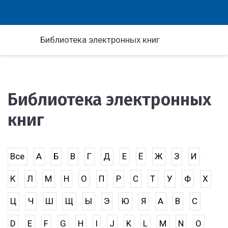
Библиотека электронных книг
Библиотека электронных
книг
Все
А
Б
В
Г
Д
Е
Ё
Ж
З
И
К
Л
М
Н
О
П
Р
С
Т
У
Ф
Х
Ц
Ч
Ш
Щ
Ы
Э
Ю
Я
A
B
C
D
E
F
G
H
I
J
K
L
M
N
O