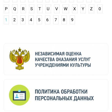
P
Q
R
S
T
U
V
W
X
Y
Z
0
1
2
3
4
5
6
7
8
9