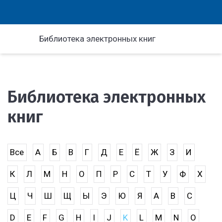
Библиотека электронных книг
Библиотека электронных
книг
Все
А
Б
В
Г
Д
Е
Ё
Ж
З
И
К
Л
М
Н
О
П
Р
С
Т
У
Ф
Х
Ц
Ч
Ш
Щ
Ы
Э
Ю
Я
A
B
C
D
E
F
G
H
I
J
K
L
M
N
O