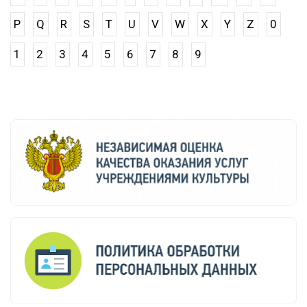
P
Q
R
S
T
U
V
W
X
Y
Z
0
1
2
3
4
5
6
7
8
9