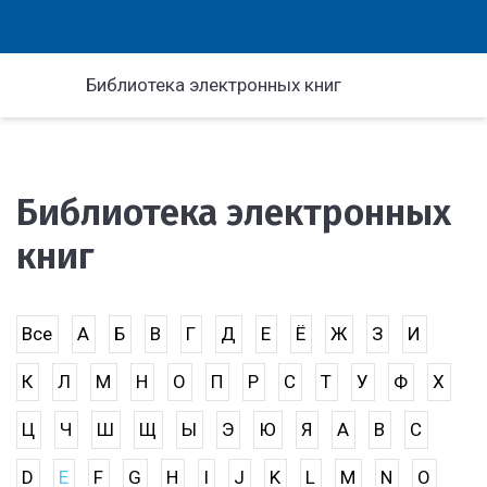
Библиотека электронных книг
Библиотека электронных
книг
Все
А
Б
В
Г
Д
Е
Ё
Ж
З
И
К
Л
М
Н
О
П
Р
С
Т
У
Ф
Х
Ц
Ч
Ш
Щ
Ы
Э
Ю
Я
A
B
C
D
E
F
G
H
I
J
K
L
M
N
O