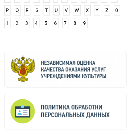
P
Q
R
S
T
U
V
W
X
Y
Z
0
1
2
3
4
5
6
7
8
9