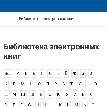
Библиотека электронных книг
Библиотека электронных
книг
Все
А
Б
В
Г
Д
Е
Ё
Ж
З
И
К
Л
М
Н
О
П
Р
С
Т
У
Ф
Х
Ц
Ч
Ш
Щ
Ы
Э
Ю
Я
A
B
C
D
E
F
G
H
I
J
K
L
M
N
O