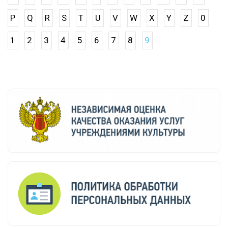
P
Q
R
S
T
U
V
W
X
Y
Z
0
1
2
3
4
5
6
7
8
9