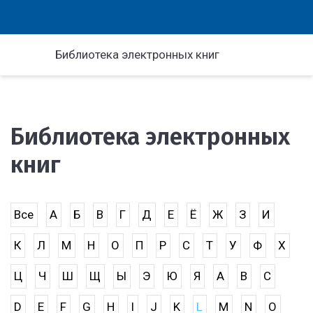
Библиотека электронных книг
Библиотека электронных
книг
Все
А
Б
В
Г
Д
Е
Ё
Ж
З
И
К
Л
М
Н
О
П
Р
С
Т
У
Ф
Х
Ц
Ч
Ш
Щ
Ы
Э
Ю
Я
A
B
C
D
E
F
G
H
I
J
K
L
M
N
O