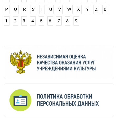
P
Q
R
S
T
U
V
W
X
Y
Z
0
1
2
3
4
5
6
7
8
9