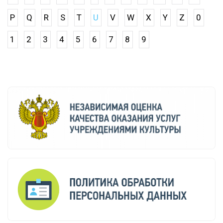
P
Q
R
S
T
U
V
W
X
Y
Z
0
1
2
3
4
5
6
7
8
9