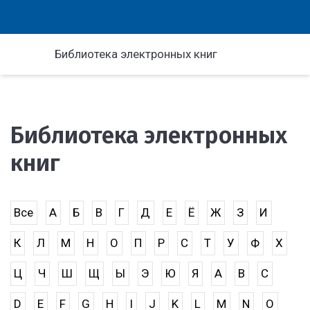
Библиотека электронных книг
Библиотека электронных
книг
Все
А
Б
В
Г
Д
Е
Ё
Ж
З
И
К
Л
М
Н
О
П
Р
С
Т
У
Ф
Х
Ц
Ч
Ш
Щ
Ы
Э
Ю
Я
A
B
C
D
E
F
G
H
I
J
K
L
M
N
O