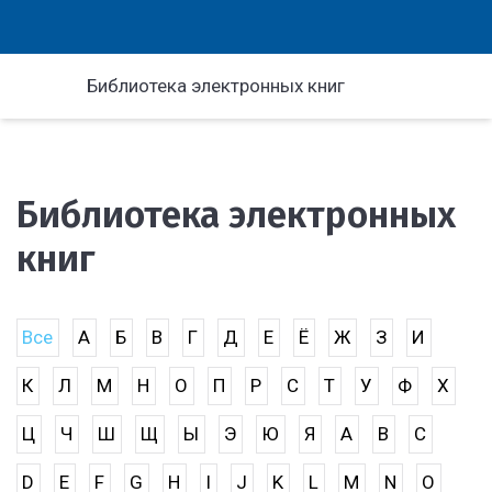
Библиотека электронных книг
Библиотека электронных
книг
Все
А
Б
В
Г
Д
Е
Ё
Ж
З
И
К
Л
М
Н
О
П
Р
С
Т
У
Ф
Х
Ц
Ч
Ш
Щ
Ы
Э
Ю
Я
A
B
C
D
E
F
G
H
I
J
K
L
M
N
O