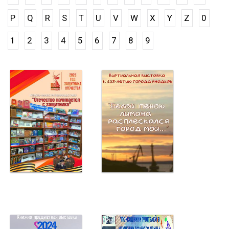
P
Q
R
S
T
U
V
W
X
Y
Z
0
1
2
3
4
5
6
7
8
9