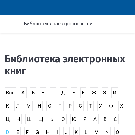
Библиотека электронных книг
Библиотека электронных
книг
Все
А
Б
В
Г
Д
Е
Ё
Ж
З
И
К
Л
М
Н
О
П
Р
С
Т
У
Ф
Х
Ц
Ч
Ш
Щ
Ы
Э
Ю
Я
A
B
C
D
E
F
G
H
I
J
K
L
M
N
O