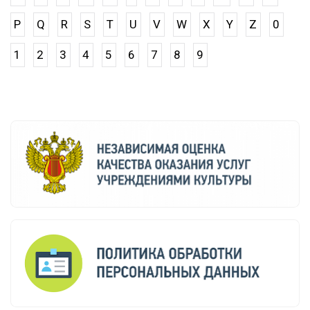
P
Q
R
S
T
U
V
W
X
Y
Z
0
1
2
3
4
5
6
7
8
9