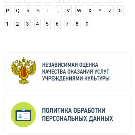
P
Q
R
S
T
U
V
W
X
Y
Z
0
1
2
3
4
5
6
7
8
9