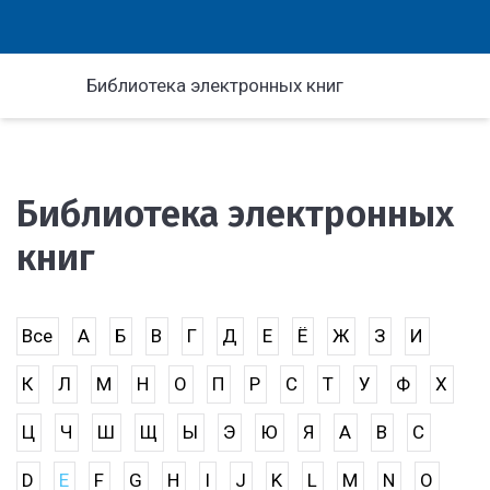
Библиотека электронных книг
Библиотека электронных
книг
Все
А
Б
В
Г
Д
Е
Ё
Ж
З
И
К
Л
М
Н
О
П
Р
С
Т
У
Ф
Х
Ц
Ч
Ш
Щ
Ы
Э
Ю
Я
A
B
C
D
E
F
G
H
I
J
K
L
M
N
O