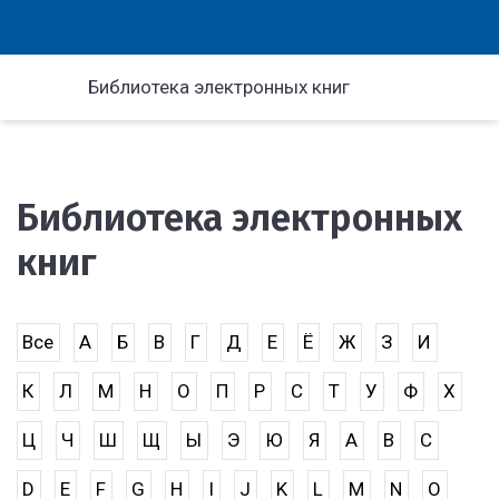
Библиотека электронных книг
Библиотека электронных
книг
Все
А
Б
В
Г
Д
Е
Ё
Ж
З
И
К
Л
М
Н
О
П
Р
С
Т
У
Ф
Х
Ц
Ч
Ш
Щ
Ы
Э
Ю
Я
A
B
C
D
E
F
G
H
I
J
K
L
M
N
O