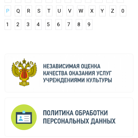
P
Q
R
S
T
U
V
W
X
Y
Z
0
1
2
3
4
5
6
7
8
9