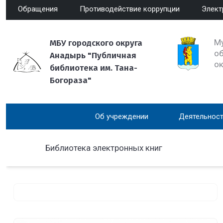
Обращения
Противодействие коррупции
Элект
М
МБУ городского округа
об
Анадырь "Публичная
о
библиотека им. Тана-
Богораза"
Об учреждении
Деятельност
Библиотека электронных книг