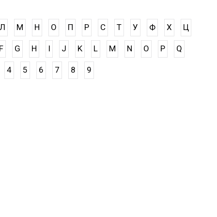
Л
М
Н
О
П
Р
С
Т
У
Ф
Х
Ц
F
G
H
I
J
K
L
M
N
O
P
Q
4
5
6
7
8
9