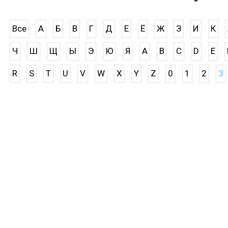
Все
А
Б
В
Г
Д
Е
Ё
Ж
З
И
К
Ч
Ш
Щ
Ы
Э
Ю
Я
A
B
C
D
E
R
S
T
U
V
W
X
Y
Z
0
1
2
3