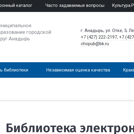
ронный каталог
Часто задаваемые вопросы
Культура.
униципальное
г. Анадырь, ул. Отке, 5; Л
разование городской
+7 (427) 222-2197
,
+7 (427
круг Анадырь
chopub@bk.ru
ь библиотеки
Независимая оценка качества
Крае
Библиотека электро