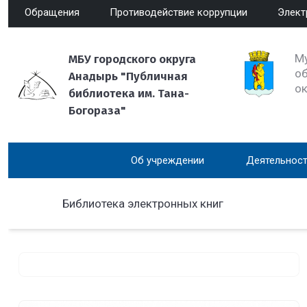
Обращения
Противодействие коррупции
Элект
М
МБУ городского округа
об
Анадырь "Публичная
о
библиотека им. Тана-
Богораза"
Об учреждении
Деятельност
Библиотека электронных книг