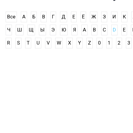
Все
А
Б
В
Г
Д
Е
Ё
Ж
З
И
К
Ч
Ш
Щ
Ы
Э
Ю
Я
A
B
C
D
E
R
S
T
U
V
W
X
Y
Z
0
1
2
3