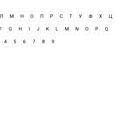
Л
М
Н
О
П
Р
С
Т
У
Ф
Х
Ц
F
G
H
I
J
K
L
M
N
O
P
Q
4
5
6
7
8
9