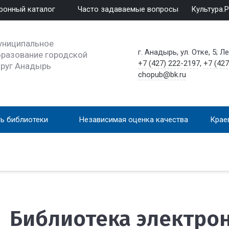
ронный каталог
Часто задаваемые вопросы
Культура.
униципальное
г. Анадырь, ул. Отке, 5; Л
разование городской
+7 (427) 222-2197
,
+7 (427
круг Анадырь
chopub@bk.ru
ь библиотеки
Независимая оценка качества
Крае
Библиотека электро