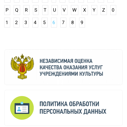
P
Q
R
S
T
U
V
W
X
Y
Z
0
1
2
3
4
5
6
7
8
9