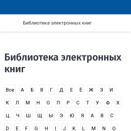
Библиотека электронных книг
Библиотека электронных
книг
Все
А
Б
В
Г
Д
Е
Ё
Ж
З
И
К
Л
М
Н
О
П
Р
С
Т
У
Ф
Х
Ц
Ч
Ш
Щ
Ы
Э
Ю
Я
A
B
C
D
E
F
G
H
I
J
K
L
M
N
O