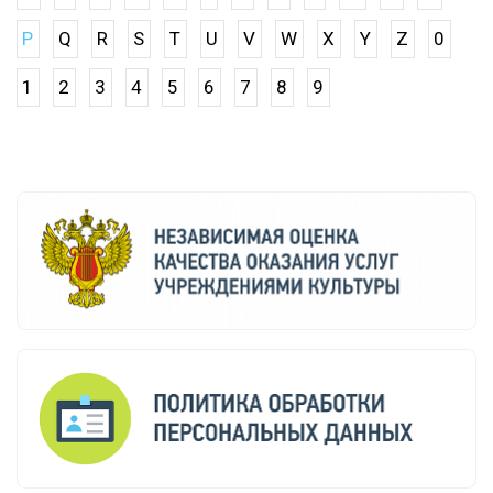
P
Q
R
S
T
U
V
W
X
Y
Z
0
1
2
3
4
5
6
7
8
9