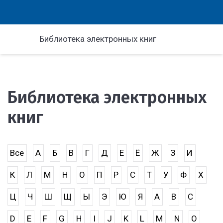
Библиотека электронных книг
Библиотека электронных
книг
Все
А
Б
В
Г
Д
Е
Ё
Ж
З
И
К
Л
М
Н
О
П
Р
С
Т
У
Ф
Х
Ц
Ч
Ш
Щ
Ы
Э
Ю
Я
A
B
C
D
E
F
G
H
I
J
K
L
M
N
O