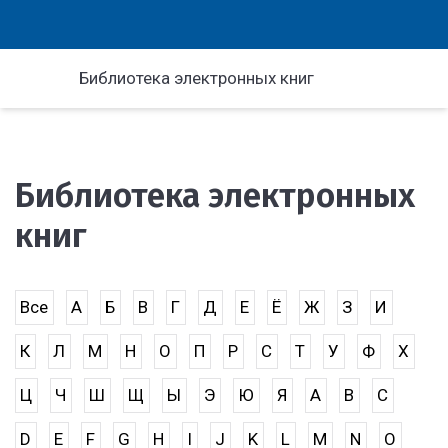
Библиотека электронных книг
Библиотека электронных
книг
Все
А
Б
В
Г
Д
Е
Ё
Ж
З
И
К
Л
М
Н
О
П
Р
С
Т
У
Ф
Х
Ц
Ч
Ш
Щ
Ы
Э
Ю
Я
A
B
C
D
E
F
G
H
I
J
K
L
M
N
O