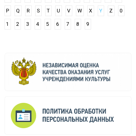
P
Q
R
S
T
U
V
W
X
Y
Z
0
1
2
3
4
5
6
7
8
9