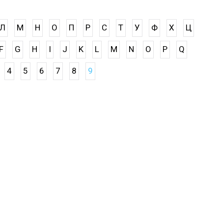
Л
М
Н
О
П
Р
С
Т
У
Ф
Х
Ц
F
G
H
I
J
K
L
M
N
O
P
Q
4
5
6
7
8
9