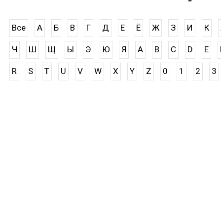
Все
А
Б
В
Г
Д
Е
Ё
Ж
З
И
К
Ч
Ш
Щ
Ы
Э
Ю
Я
A
B
C
D
E
R
S
T
U
V
W
X
Y
Z
0
1
2
3