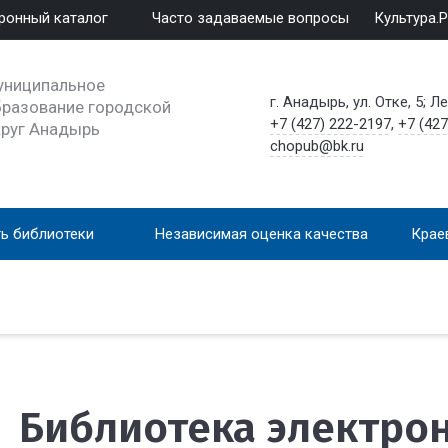
ронный каталог
Часто задаваемые вопросы
Культура.
униципальное
г. Анадырь, ул. Отке, 5; Л
разование городской
+7 (427) 222-2197
,
+7 (427
круг Анадырь
chopub@bk.ru
ь библиотеки
Независимая оценка качества
Крае
Библиотека электро