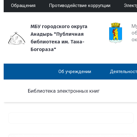
Обращения
Противодействие коррупции
Элект
М
МБУ городского округа
об
Анадырь "Публичная
о
библиотека им. Тана-
Богораза"
Об учреждении
Деятельност
Библиотека электронных книг