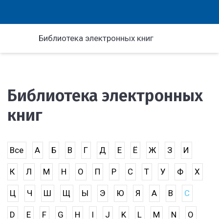
Библиотека электронных книг
Библиотека электронных
книг
Все
А
Б
В
Г
Д
Е
Ё
Ж
З
И
К
Л
М
Н
О
П
Р
С
Т
У
Ф
Х
Ц
Ч
Ш
Щ
Ы
Э
Ю
Я
A
B
C
D
E
F
G
H
I
J
K
L
M
N
O