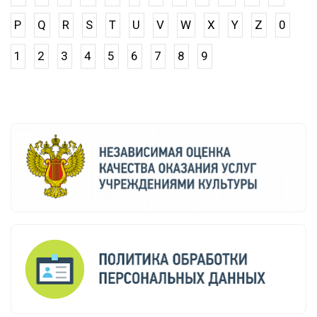
P
Q
R
S
T
U
V
W
X
Y
Z
0
1
2
3
4
5
6
7
8
9