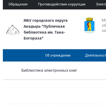
Обращения
Противодействие коррупции
Элект
М
МБУ городского округа
об
Анадырь "Публичная
о
библиотека им. Тана-
Богораза"
Об учреждении
Деятельност
Библиотека электронных книг