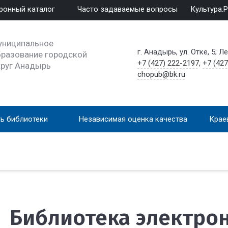
ронный каталог
Часто задаваемые вопросы
Культура.
униципальное
г. Анадырь, ул. Отке, 5; Л
разование городской
+7 (427) 222-2197
,
+7 (427
круг Анадырь
chopub@bk.ru
ь библиотеки
Независимая оценка качества
Крае
Библиотека электро