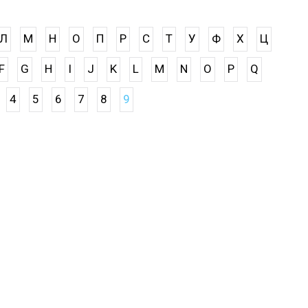
Л
М
Н
О
П
Р
С
Т
У
Ф
Х
Ц
F
G
H
I
J
K
L
M
N
O
P
Q
4
5
6
7
8
9