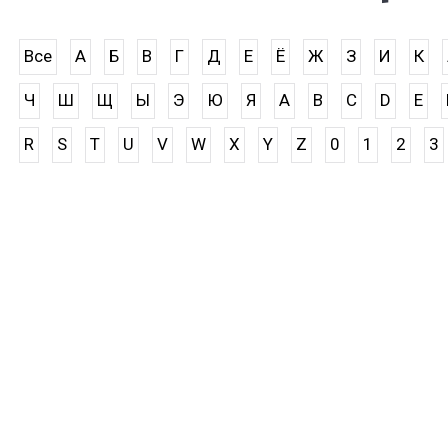
Все
А
Б
В
Г
Д
Е
Ё
Ж
З
И
К
Ч
Ш
Щ
Ы
Э
Ю
Я
A
B
C
D
E
R
S
T
U
V
W
X
Y
Z
0
1
2
3