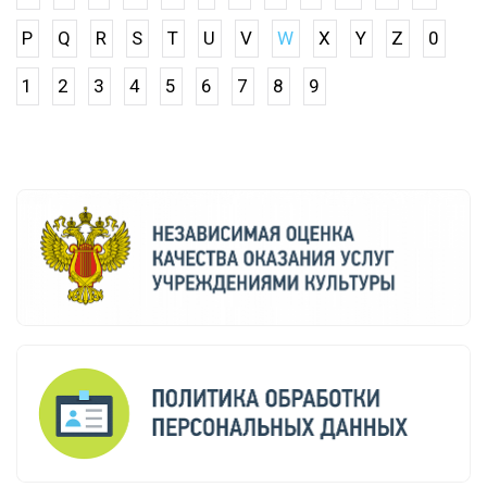
P
Q
R
S
T
U
V
W
X
Y
Z
0
1
2
3
4
5
6
7
8
9