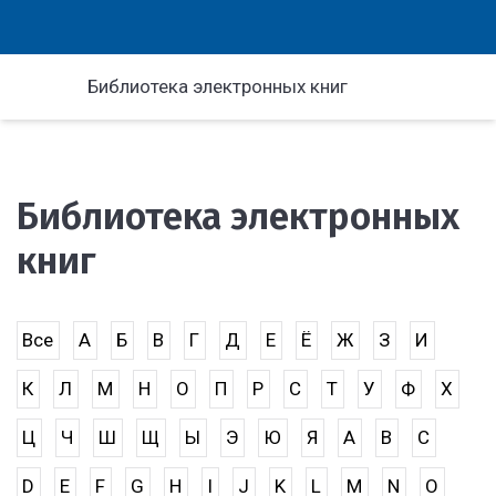
Библиотека электронных книг
Библиотека электронных
книг
Все
А
Б
В
Г
Д
Е
Ё
Ж
З
И
К
Л
М
Н
О
П
Р
С
Т
У
Ф
Х
Ц
Ч
Ш
Щ
Ы
Э
Ю
Я
A
B
C
D
E
F
G
H
I
J
K
L
M
N
O